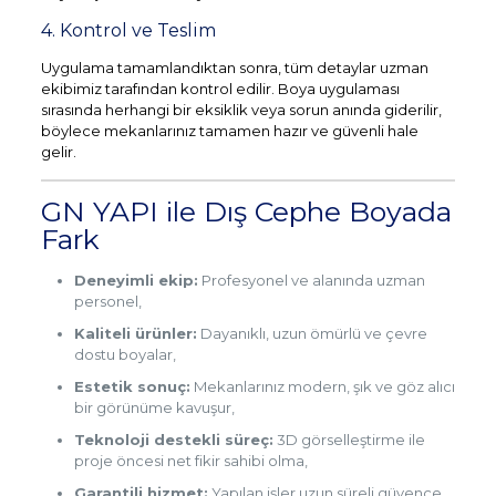
4. Kontrol ve Teslim
Uygulama tamamlandıktan sonra, tüm detaylar uzman
ekibimiz tarafından kontrol edilir. Boya uygulaması
sırasında herhangi bir eksiklik veya sorun anında giderilir,
böylece mekanlarınız tamamen hazır ve güvenli hale
gelir.
GN YAPI ile Dış Cephe Boyada
Fark
Deneyimli ekip:
Profesyonel ve alanında uzman
personel,
Kaliteli ürünler:
Dayanıklı, uzun ömürlü ve çevre
dostu boyalar,
Estetik sonuç:
Mekanlarınız modern, şık ve göz alıcı
bir görünüme kavuşur,
Teknoloji destekli süreç:
3D görselleştirme ile
proje öncesi net fikir sahibi olma,
Garantili hizmet:
Yapılan işler uzun süreli güvence